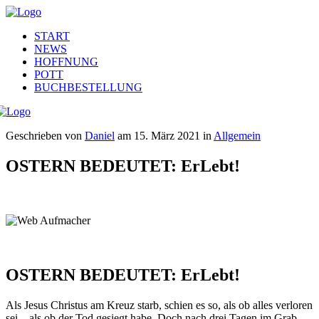
START
NEWS
HOFFNUNG
POTT
BUCHBESTELLUNG
Geschrieben von
Daniel
am
15. März 2021
in
Allgemein
OSTERN BEDEUTET: ErLebt!
OSTERN BEDEUTET: ErLebt!
Als Jesus Christus am Kreuz starb, schien es so, als ob alles verloren
sei – als ob der Tod gesiegt habe. Doch nach drei Tagen im Grab