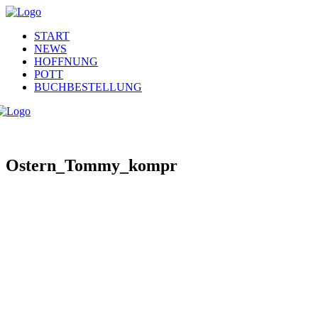
START
NEWS
HOFFNUNG
POTT
BUCHBESTELLUNG
Ostern_Tommy_kompr